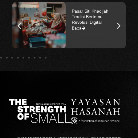
Menjulang Warisan
Emas: Kebangkitan
Semula Telepuk di
Terengganu
Baca
© 2025 Yayasan Hasanah 201301045726 (1075550P) - Hak Cipta Terpelihara