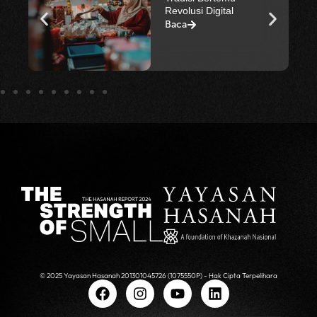
Semula Telepuk di
Terengganu
Baca
© 2025 Yayasan Hasanah 201301045726 (1075550P) - Hak Cipta Terpelihara