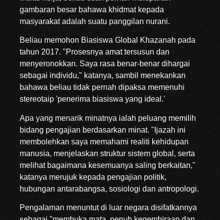
gambaran besar bahawa khidmat kepada
masyarakat adalah suatu panggilan nurani.
Beliau memohon Biasiswa Global Khazanah pada
tahun 2017. "Prosesnya amat tersusun dan
menyeronokkan. Saya rasa benar-benar dihargai
sebagai individu," katanya, sambil menekankan
bahawa beliau tidak pernah dipaksa memenuhi
stereotaip 'penerima biasiswa yang ideal.'
Apa yang menarik minatnya ialah peluang memilih
bidang pengajian berdasarkan minat. "Ijazah ini
membolehkan saya memahami realiti kehidupan
manusia, menjelaskan struktur sistem global, serta
melihat bagaimana kesemuanya saling berkaitan,"
katanya merujuk kepada pengajian politik,
hubungan antarabangsa, sosiologi dan antropologi.
Pengalaman menuntut di luar negara disifatkannya
sebagai "membuka mata, penuh kegembiraan dan